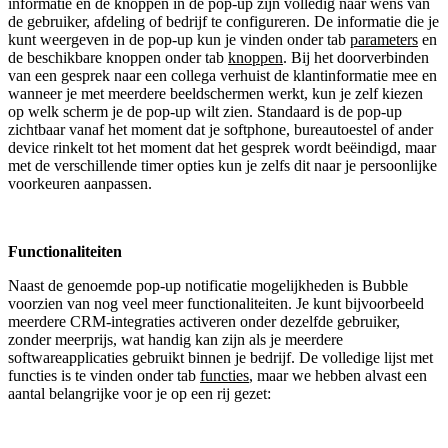
informatie en de knoppen in de pop-up zijn volledig naar wens van
de gebruiker, afdeling of bedrijf te configureren. De informatie die je
kunt weergeven in de pop-up kun je vinden onder tab
parameters
en
de beschikbare knoppen onder tab
knoppen
. Bij het doorverbinden
van een gesprek naar een collega verhuist de klantinformatie mee en
wanneer je met meerdere beeldschermen werkt, kun je zelf kiezen
op welk scherm je de pop-up wilt zien. Standaard is de pop-up
zichtbaar vanaf het moment dat je softphone, bureautoestel of ander
device rinkelt tot het moment dat het gesprek wordt beëindigd, maar
met de verschillende timer opties kun je zelfs dit naar je persoonlijke
voorkeuren aanpassen.
Functionaliteiten
Naast de genoemde pop-up notificatie mogelijkheden is Bubble
voorzien van nog veel meer functionaliteiten. Je kunt bijvoorbeeld
meerdere CRM-integraties activeren onder dezelfde gebruiker,
zonder meerprijs, wat handig kan zijn als je meerdere
softwareapplicaties gebruikt binnen je bedrijf. De volledige lijst met
functies is te vinden onder tab
functies
, maar we hebben alvast een
aantal belangrijke voor je op een rij gezet: