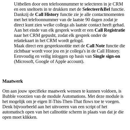
Uitbellen door een telefoonnummer te selecteren in je CRM
en een sneltoets in te drukken met de
Selecteer&Bel
functie.
Dankzij de
Call History
functie zie je alle contactmomenten
met het telefoonnummer van de laatste 90 dagen zodat je
direct kunt zien welke collega als laatste contact heeft gehad.
Aan het einde van elk gesprek wordt er een
Call Registratie
naar het CRM gepusht, zodat elk gesprek onder de
relatiekaart in het CRM wordt gelogd.
Maak direct een gespreksnotitie met de
Call Note
functie die
zichtbaar wordt voor jou en je collega's in de Call History.
Eenvoudig en veilig inloggen op basis van
Single sign-on
(Microsoft, Google of Apple account).
Maatwerk
Om aan jouw specifieke maatwerk wensen te kunnen voldoen, is
Bubble voorzien van de module Automations. Met deze module is
het mogelijk om je eigen If-This-Then-That flows toe te voegen.
Denk bijvoorbeeld aan het uitvoeren van een script of het
automatisch open van het callnotitie scherm in plaats van dat je die
open moet klikken.