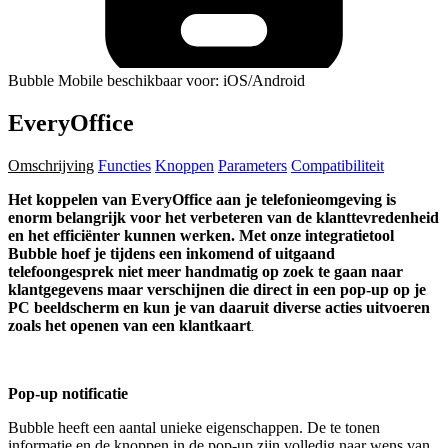
Bubble Mobile beschikbaar voor: iOS/Android
EveryOffice
Omschrijving
Functies
Knoppen
Parameters
Compatibiliteit
Het koppelen van EveryOffice aan je telefonieomgeving is
enorm belangrijk voor het verbeteren van de klanttevredenheid
en het efficiënter kunnen werken. Met onze integratietool
Bubble hoef je tijdens een inkomend of uitgaand
telefoongesprek niet meer handmatig op zoek te gaan naar
klantgegevens maar verschijnen die direct in een pop-up op je
PC beeldscherm en kun je van daaruit diverse acties uitvoeren
zoals het openen van een klantkaart
.
Pop-up notificatie
Bubble heeft een aantal unieke eigenschappen. De te tonen
informatie en de knoppen in de pop-up zijn volledig naar wens van