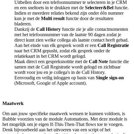
Uitbellen door een telefoonnummer te selecteren in je CRM
en een sneltoets in te drukken met de
Selecteer&Bel
functie.
Indien er meerdere relaties bekend zijn onder één nummer
kun je met de
Multi result
functie door de resultaten
bladeren.
Dankzij de
Call History
functie zie je alle contactmomenten
met het telefoonnummer van de laatste 90 dagen zodat je
direct kunt zien welke collega als laatste contact heeft gehad.
Aan het einde van elk gesprek wordt er een
Call Registratie
naar het CRM gepusht, zodat elk gesprek onder de
relatiekaart in het CRM wordt gelogd.
Maak direct een gespreksnotitie met de
Call Note
functie die
samen met de Call Registratie wordt gelogd en zichtbaar
wordt voor jou en je collega's in de Call History.
Eenvoudig en veilig inloggen op basis van
Single sign-on
(Microsoft, Google of Apple account).
Maatwerk
Om aan jouw specifieke maatwerk wensen te kunnen voldoen, is
Bubble voorzien van de module Automations. Met deze module is
het mogelijk om je eigen If-This-Then-That flows toe te voegen.
Denk bijvoorbeeld aan het uitvoeren van een script of het