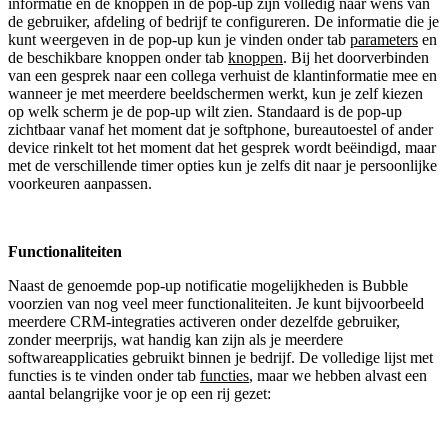
informatie en de knoppen in de pop-up zijn volledig naar wens van
de gebruiker, afdeling of bedrijf te configureren. De informatie die je
kunt weergeven in de pop-up kun je vinden onder tab
parameters
en
de beschikbare knoppen onder tab
knoppen
. Bij het doorverbinden
van een gesprek naar een collega verhuist de klantinformatie mee en
wanneer je met meerdere beeldschermen werkt, kun je zelf kiezen
op welk scherm je de pop-up wilt zien. Standaard is de pop-up
zichtbaar vanaf het moment dat je softphone, bureautoestel of ander
device rinkelt tot het moment dat het gesprek wordt beëindigd, maar
met de verschillende timer opties kun je zelfs dit naar je persoonlijke
voorkeuren aanpassen.
Functionaliteiten
Naast de genoemde pop-up notificatie mogelijkheden is Bubble
voorzien van nog veel meer functionaliteiten. Je kunt bijvoorbeeld
meerdere CRM-integraties activeren onder dezelfde gebruiker,
zonder meerprijs, wat handig kan zijn als je meerdere
softwareapplicaties gebruikt binnen je bedrijf. De volledige lijst met
functies is te vinden onder tab
functies
, maar we hebben alvast een
aantal belangrijke voor je op een rij gezet: