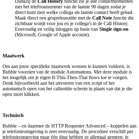
Dankzij de
Call History
functie zie je alle contactmomenten
met het telefoonnummer van de laatste 90 dagen zodat je
direct kunt zien welke collega als laatste contact heeft gehad.
Maak direct een gespreksnotitie met de
Call Note
functie die
zichtbaar wordt voor jou en je collega's in de Call History.
Eenvoudig en veilig inloggen op basis van
Single sign-on
(Microsoft, Google of Apple account).
Maatwerk
Om aan jouw specifieke maatwerk wensen te kunnen voldoen, is
Bubble voorzien van de module Automations. Met deze module is
het mogelijk om je eigen If-This-Then-That flows toe te voegen.
Denk bijvoorbeeld aan het uitvoeren van een script of het
automatisch open van het callnotitie scherm in plaats van dat je die
open moet klikken.
Technisch
Bubble – en daarmee de HTTP Requester Advanced – koppelen aan
je telefonieomgeving is zeer eenvoudig. De procedure verschilt per
telefonieomgeving maar één ding hebben ze allemaal gemeen, je