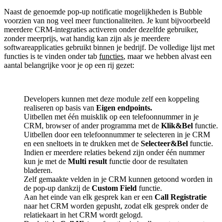
Naast de genoemde pop-up notificatie mogelijkheden is Bubble
voorzien van nog veel meer functionaliteiten. Je kunt bijvoorbeeld
meerdere CRM-integraties activeren onder dezelfde gebruiker,
zonder meerprijs, wat handig kan zijn als je meerdere
softwareapplicaties gebruikt binnen je bedrijf. De volledige lijst met
functies is te vinden onder tab
functies
, maar we hebben alvast een
aantal belangrijke voor je op een rij gezet:
Developers kunnen met deze module zelf een koppeling
realiseren op basis van
Eigen
endpoints.
Uitbellen met één muisklik op een telefoonnummer in je
CRM, browser of ander programma met de
Klik&Bel
functie.
Uitbellen door een telefoonnummer te selecteren in je CRM
en een sneltoets in te drukken met de
Selecteer&Bel
functie.
Indien er meerdere relaties bekend zijn onder één nummer
kun je met de
Multi result
functie door de resultaten
bladeren.
Zelf gemaakte velden in je CRM kunnen getoond worden in
de pop-up dankzij de
Custom Field
functie.
Aan het einde van elk gesprek kan er een
Call Registratie
naar het CRM worden gepusht, zodat elk gesprek onder de
relatiekaart in het CRM wordt gelogd.